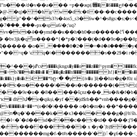
 =p��жp(/꩛�j�6���ﺡ#����o��#�����o��������?
^w�dc�0��ۥ��ϲ�����v� �on������n�
p"��^�[s3?s�4os5_s3�6w�^�s8gs:�s;�s<�
q?
�к��h�h0�ut�����ĉߖ����f̓ǌ%�b?wt�u�hwv��uowawy�wx�u<*� /
� �bv3jk�q͊m����*{�*p�?���(�d��9o�p��8p�xg(vp��t���ގ�
4����y�� �x��a�=�'�
"��=q� \cq�\��������s��2$�i r
�>b?��s�b��s� � ��
q�z��h
f��������h!}���s��
 ��c��k}y�s�c4��*bը<� �p {iv�u ]ҋ��hz
���8c�m�����\���s�r������(�;%;(�
�/��9e�u� �8��|���ŝҁnz���_u�&�f�
� dh!մ�e�qikși,�yf ��jd$rh��*vnh����g
ո�q�'����k�\�x3��k�i���g�@h'śh.�
���l<�`�d��sd�d��c��c�td� ����:j'9
�ry������h��i� x �y�`|b)$�����
-�t#s�����'� j)ٱ�ұ6���<_ �b3d,l�64�-c>l�o