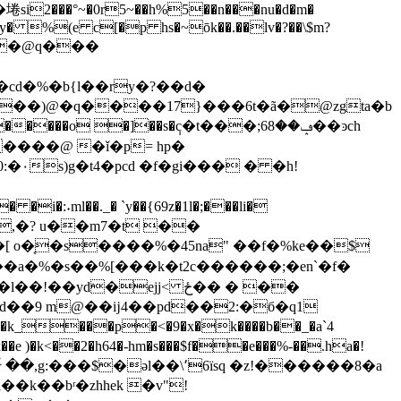
����y� %(e c[�p hs�~ōk��.��lv�?��\$m?
w��@q���
cd�%�b{l��ry�?��d�
b��)@�q����17}���6t�ã�@zgta�b
���o �]��s�݄c�t���;6ݡ��8��ͽch
�s��{��
���@ �ǐ�p= hp�
۰s)g�t4�pcd �f�gi��� � �h!
,�? u��m7�t ��
|�[ o�͔�s����%�45na" ��f�%ke��$
�a�%�s��%[���k�t2c������;�en`�f�
)�d��9 m@��ĳ4��pd��2:�б�q1
��@'�k_���p�<�9�x�k����b��_�a`4
�al@"��؆ ��,g:���$�әl��\՚6їsq �z!������8�a