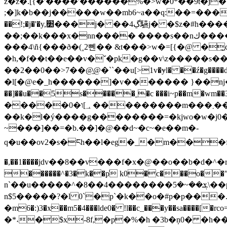
z�z�.[{�'����'������%�>w�0*��9t�j�*
;�]k�b��j�����w��mb6~a��q:��=���r
��!;�j�'�y,׺���j� ��ڲ4驠j� �$z�#h����,��;�.˫� 2�8hs}|5�����;�`�m�x�lahv����[e�˷������������
��;��k���x�nn���� ����s��nك����a��l�,�_h� �����,��f� ����<���l���t����.\�,/�v ��!�
���4\ñ{���ð�(˳2뻰�� &t���>w�=[{�@ �
�h,�f��t��e��v�ˇ�pk�g��v\z�����s���zqqȁll��l�����ȋ�
��2��0��>7��@̠@ �` ˋ��u[>1v�ɏl� ��ź�g����dʛ�ɏɜ�
�l[�@e�_h������]�v������� }��nj�w䵐0��d 
��]��u��5s�����˿�c ���i~p��m�wm��3�r��y�vp���u���{m؅�ׇ�؉-� ��f :t�c�u�����
�����0�؀]ו ���������m���܂��z��t����׌��э��m�ϝ݃m�!^�pjh��ѿcmo������흀����
��k�l�ý����g��������=�kjwo�w�j0�z���'��ݱp��p �� �����nˠ���z� b�y�;��#i̝�
~���]��=�b.��]�@��d~�c~�e��m�-
q�u��ov2�s�ངh��l�eg�_�m���f��j>�e��g�i
�,��1����jdv��8��v���f�x�@��o��b�d�^�r��q�涾�s������gꖘ�ɹ
������^�3�k��p̓ k0�c���o��"
n`��u�����^�ܮ��~�5��������4��8\��p���(����&l����^��zd�hz���v��z/�]h_��w_�^o�`o�b��h/�,䥖ù�幷ʃ- ɍ
n$5�����?�l 0`�p`�k��o�#p�p���.�ˣ׻���� �
�m6�:)3�x��m5�4���lde0� !l��c_���y��sa��
�*˔�$x-8f,�p�%�h �3b�ņ0� �h��