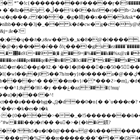
#� *"�!c{���������#�����ӻ�l9������3
a(�q���,c f�l��_�g�䋭j��x���k&sk*
hb��z��3j�_�� k�d�cw�g�c�y@s�v�
�?
_ʨ�8�@�ӏ����,��s<̃�ԕch�h��? r(�{�)����5v�l���ln�|n�l�ll
 �0xh,�΃�s91=��9�(� ģ��9=|�%����k��%x@z� �
���pe����qe�s�te�82�0ci��\ �*c����x�2��#�
́�rr\�k��g\�92.� '��1�(8����z�50�5 �� �ک��
!-�y ���ݟ�az|���{!nщ/
u]�j���! �^!
? �a1��a��?.d��&ɔ0q�b�
��v>�k�es� t�k
�:�{0����>��_�!5��������ŭ�
#ԝ�:��l��)�r!�� �u򻋶�>�{�h�ύ鏆?
f�e��?h5�u�f�0@���w@�k�������
l�%2��re�����;��"�[��i5b4��f�������v�ŗ�