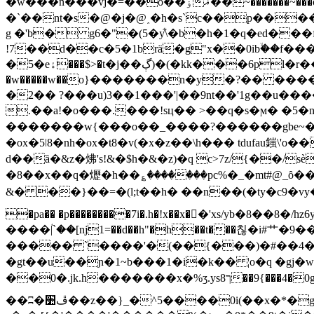
�w���n���vj�=��o��ۏ��ޣ~�������~���o����_?���/����׿� ѐ�;��g$�1�q�\�a�bt�r��7���y��
�`��nt�s�@�j�@˰�h�s`c��p��
g �'b� g6�"�(5�y͋\�b�h�1�q�ed���
!7��d��c�5�1brä�g"x��0ib
ۙ��f�����n�
�5�eۀ���$>�t�j��ڳ)�(�kk���6pl�r��������l�b�4ҍ~����a>gg^��}�e[��ئ����mgw��7��|58�(r̡v����@�0����
�w�����w��o}�������n�y�?�� �����
�2�� ?���u)3��1���'|��9nt��'1g��u����n��o��dg�
.��a!�o���.���!sц�� >��q�s�ϻ� �5�n�ә$�7t
�������w{���o��_����?������gbe~��'�g` q\�
�ox�5ǀ8�nh�ox�t8�v(�x�z��\h��� tdufa
d��ȁ�&z�炥's!&�$h�&�z)�q c>7z/{��/sѐ5���0s;�k>�2d���{(lx"hk�.
�8��x��q�爏�h��؏�������pc%�_�mt#@_ȏ�
&� ��}��=�(l;t��h� ��n��(�ty�c9�vy�p
�pa�� �p���������7i�.h�!x��x��ْ'xs/yb�
����ؙ|`��[ǌ1=��d��h"�h��t���칞�i#艹
����� `����'�(��{���)�#��4���ǚ&���顱 �-s6p�;
�gt��u��ɲ�1~b���1�i�k�� ¦o�q �gj�
��0�.jk.h�������x�%ʒ.ys8ך��9{���4�0g�ՠ��*lp�0��꧁*�t$0�ȇ�s�8�5^f��:��ʨǻ�vz��
��ʭ�ڦ׺��z��}_�^5����0i(��x�*�g��j�`��:į�x�jq�*��j� ���m ˬ [����>x d�u̇u k!�!�r#7��� �� ����(��*