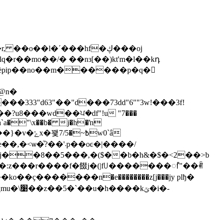
r��mo��/� ��nз[��)kt'm�l��kդ
� uѐpip��no��m������p�q�𰔉
333"d63"��"d���73dd"6""3w!���3f!
?u8���wd��ਪ�df"!u "7���
�a`a�"\x��b� j�h�ŉ
)��:z���r����f�餟j�(|f꒤�������ꫯ"��ꑨ
ݶ�i�-