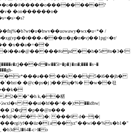
s=�s>�s?
��m�g�n�vj��1pg|<�r/
��i��a�@�����#opd ��h�5r#n�3�!
��gh-
r�g�f0z u�e*���a��!:��k��q5�i6��jh�
`�bn\� �@c�ps�j )��)q�%� �w��끇
h���k�
�,t2��"�h k,��糂
� j2�rʝ �p��@n���
��$@�(z�~)�: ���6 d�~j�|
�rgǀ/yf��iiz�{a��yz"��wi��%x�b1�"