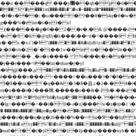
si2���°~�0r5~��h%5��n���nu�d�m�
w���l�� 6�y���}m[���e��k�")�w�~���)ul�*�����7�/s
��1 甡'o���f�x���; �ω����!��8�i4q�8�
g���%�rnn�s�nt�u!
(������g̤�0�� 2��r�;�& @����z�
�v �9 �k�@q$!j�k���\��=d�=����6 ;
찦v�q��,�w��h�9' ra*�z>�g���ti�m���rϊ&� �x.�x:i`)�ߢ"(���v���-�&�nǉdh'u:s�j��
(l�vb�2�`�j��1w
��m m���ԕ�� �
e��� _�o�x���� %�t��(�y�q�/\h0:�
(��r���^9��tz(�shae�(�yf
_� `y��{69z�1l�;���li�
x຤�d�����x���c=����=��u���3�?�f�u�
dėfl�$��oz�`�q��&�3�$�즙,c�2�.�|4�
m�u���t�2���馣.�����s��&�-[h�.��a�
 ��lg<����>��i�0�-i�o]���w�s�ip�{ 
�v��� ���f��x���]���po�ϣ��e��c]����#\���s-
�9�0���yh�s� avy��%"�h�x4 ��� x���.�����v��e