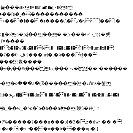
�stk�=�bh\����[~�s�
o���w3�k���]ki�_ ���a����]�=�um�x��
mz�쳹 ̺
�4���
(���g/�п�?%�����?���n���p[�3�,z�dw~�� �
�u�a�]�:u:���n��b����np�j}