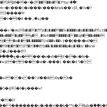
β8��=�c����k��3*ոaᚾ�؛�
�3����9!
l�ñ ��ܬ�؀j��
��a:c1$�ݱ΄���h���i�3#��b�2�j�j�j�6���t��d�(<6��o��o��b����
(��m�:���˵�����l5}s6��w��x ӯ��[��\�u0͗�.
[��1��ܴ�iz��c�(��r�$��p�n]� ��xc ��wsӫ
�!
�5�@�f�y���w!
��è!
�vl��k�**e�:ƌqfa�ؙ��b�स��[��*؅�cc��`�iߨ