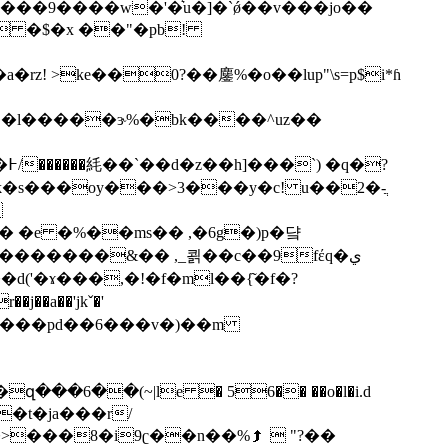
,��a�rz! >ke��0?��鏖%�o��lup"\s=p$i*ɦ
?
k�s���oy���>3���y�c! u��2�-ֲ

� �e �%��ms�� ,�6g�)p�댴
}�������&�� ,_쾱��c��9fέq�ي
d('�ɤ���,�!�f�ml��{͂�f�?
��>���8�i9ʗ��n��%⮭  "?��