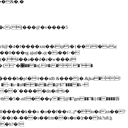
���&�,�
ud�ވjc�i��l>�
m�(�,ͬ4��a��d�z�w���z
"�΁���n[.#�i� �`�
���b�p!�˸ē��sdb &��� (�.&ʄκa�!
` �<�s<�s#��k�a�@$7`��� �k>
�tb�5�-nl!���ѱ'�|@�7gm��7�i}8�����坼
dl�����k��o �o��f��v؊j*�io�dzn��?
�|r�-���s��ƚ:m��s�n֔�]r�� hk?u8.͟b
0�h?�!