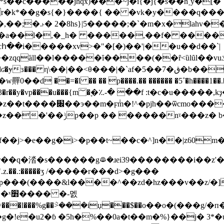
s��c�����jhqx)���~j�i{�j{�s��h˰y�[�
�k*��g�s{�}����{ �� �vk�y����q���븇 ��
̫cհ��i�����xv>�"�[�)��'|��u��d��`|
���(��ȓ<ȕlȗl��vuػ][�xh�p;ɉ̄����� �p ���6<˴\˳̩4){�뻿
�� η\��|��<θ���|�`af�5��7�ق�b�� [=����
��=�l �� �� p����.�� ������ �5˚�h����1��.�ľ
,kҙ�ʕ��0=ڤ ӟ���hӻ|�,�ӵ���cļ��
�� bۼ���>v���f������
>�p��t~��c�^]n��|z60m���٥���3�ᵼĵ݉k����� ��ګ
ei39��������i��z'�hi�o݆׮�ٮ���dm�.��^l���>��n���|��r�;|�'n
.z.��.:�����ӡ /�����r���d>�g���
-멠
��[�rco=���l���%g��ܵ>���iџ���$��o��o�
g�!e�u2�ɓ �5h�%��0a�t��m�%}��j� 3*