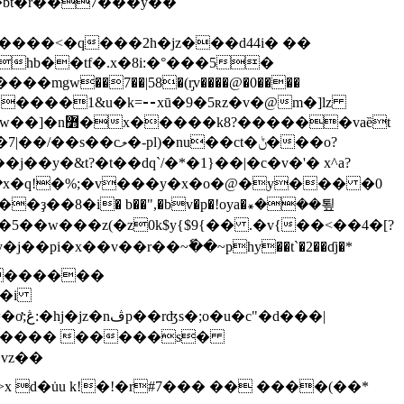
d����<�q���2h�jz���d44i� ��
|����1&u�k=⚋xū�9�5ʀz�v�@m�]lz
�vaȅt
u��ct�ݨ���o?
?�t��dq`/�*�1}��|�c�v�'� x^a?
~؇|��x�q!�%;�v���y�x�o�@�y��� �0
5��w���z(�z0k$y{$9{�� .�v{��<��4�[?
�pi�x��v��r��~ٗ��~phy��t`�2��ɗj�*
 ��������
�r�i
���|
 ��� ���� �����s�