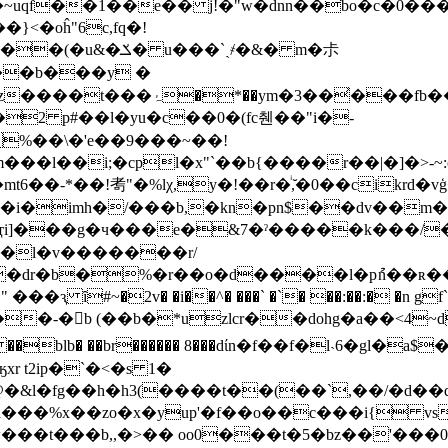
ag�~uqf��1��e�� j!�"w�dnn��bo�c�0�
}<�oĥ"6c,fq�!
 u���`ˏ҂�&� m�尗
���b���y �
��fb��cc[���@�v����5
%��\�'e��9���~��!
!耉"�%lχ,y�!��r�ͥ,̆�0��cikrd�vģ��0���rg aj
ya���i�imh�/���b,�kn�pn$��dv��
ҭi]���g�ч���e�&7�ˀ�����k���/�{
��dr�b�%�r��o�d����l�pުn��ʀ��
�ԇ ȋ#~�2v� �i��^� ���` �`� ��:��:� �n gf
�blb� ��br������ 8���dίn�f��f�l˴6�gl�a$
ӄxr t2ip�`�<�s 1�
@�&l�fg��h�h3(����t��(��`,��/�d��
fa���%x��zo�x�yup'�f��o��c���i{ vs�
w���t���b,,�>�� oo0���t�5�bz��'���