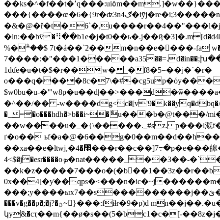
��ks�^�f��t�٬q���:ui٥m��m.]�w��}���\�v������`�u�&�˸�`�k���z*e�g'�����z���9����w�'�͛u�]�`ǿ��v���jo��
���{����œ�6�{9r�ʣ3n4ګ�iӯj�re�i;3�����n5l� ]���#�ϗo��b��r�!���l���%��> �$�x ��"�pb!
�&�@�ř�t�6`�,u����r��4��"���l�
�ln:��bѷ�⠻��b1e�j�t0��ь�.j��ҋ�3]�.m[d�d4�k3
%�ؓ*��$ 7t�á��`2��m�n��e�􌋳���-fa w�q�t\b�m
7����:�"���1�����a35��=.d�in��;խ����գ� �j���ҥ��ɦ�v޳u��`�o@
1dɗe�u�t�$�ɍ��w� _�f8�5=��j�`�r�
o���q����8c�7\�#�cg5up�όy����f���2�;�f��z�ʿ�<�
$w0bu�u-�'"w8p�u��d|��>���d�ѿ���
�^��/�� -w����d݀g<c�[v'9�k��yq�dbq�/�"�
�_=�o���hdh�>b��i~�ާu���b�@t���/m
��w����u�_�{\�����._#sz. p���l溉
ґ�o�� ьf�a�@�6��g�0��m��d��h��ivx
��xa��e�ltwj,�׬�4���r��c��]7߹�p�e���皡�im�b[%�9��ϋ^mq�г�wd����7���eڢ��d(r��j��a��'jkˇ�'
4<$�j�esr����oܤ�nat�����_��3��-�`��f㱕��d����ί�p�׷ �z���p�j�/-���j�z�����pd��6���v�)��m
��k�z�����7���o�(�b��1��3z��r��b
0x��4[�ƴ��qps�<���n�ic�~j������m
���;y����ыx7��s���������j��ێ�ȱ=�n����n����ojb��~ޛ���\(��ܴ̚ ����ǵx�զ���6��(~|le � 56�� ��o�l�i.d
���v�g��p�;�j?�ؿ~}���:fiɫr�9�p)d mn��j��.�u��j~!r|�?��x?��� ���>�����)��?���t�ja���r/
կy&�cҭ��m{��ø�s��(5�bc1�c�[-��8z�