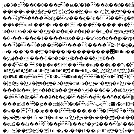
jz�3�c��0�0���z�ѩ�/�]���&��f��hȟlˮn���/d�v��a���
��f��v��p� p ���on�o�?���@-�q)��hg
��'p"�#��or'g�w���q�^r:� ��g�#g�
��k�xpxh��9�m���hh������� �(��ކ���_���7px�spu6/�;'u
ut�ss'uso�;��r�y�uz�u[�u\�u]�u^�u_�u`vavbvv�xt�4��ymd�
�0~��~��o�}����wzx��u~�w}ox�o��gx�vp
���� �t��r���� ����2~]*�q�Ԭ����� �o�؀����8�2� �=�4�
co�a��`�8h��0��͞�f���������΂���m��
�yܡj��.���{l�r�c�rk����0��
��4@�jl$�jg�a�9߈%��m�nq���p��"y��^���jߝcsr���kjkngx�y��o��z��f^pym�3���fk]����e�zѯ���d�w��5l=�p�}�m�;��� �s~�
f��y���4�z� \�~!ȁ���^� 5���~��_y8�0i�#k�
�(��%�;���p#� =�3�w���n��p�c���l'�
�fi�2�l��2��#n6 o��r�q�
v r
���8c�=<�l�k]n��@�^���5�[.�e0&
.�a�9n���9�b�ql��h�qj��"�t0�|jոc
���mk6��g:��eeh|&�t�va^بq:e��v�o=�3=�v�ȉ���k�=��=ײ(o�f�\����� o�b�m�a ��*����ڏwxl�v /��ui�hf��^�:�):��idbw|
�w��.1t�op���)e���.���f @�h@
�g�2��6t`u�#f�mff�;xcªer��r���b�a6
�eur2��/is����pk��o*�p*2���u^��k
�,cj��6|�0 dc�y�˖�3�(1��q>0f^g� y�\��������mg�f