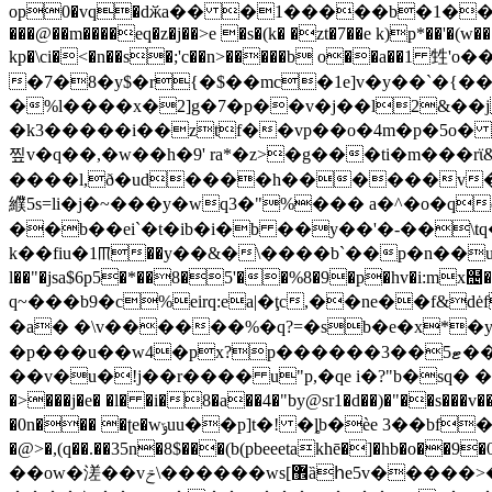
op0�vq�dӂa�� �1�����b�1����u ��!���q ���y޶��qh�p�d��埢
���@��m����eq�z�j��>e �s�(k� �zt�7��e k)p*��'�(
kp�\ci�<�n��s�;'c��n>�����b o��a
�7�8�y$�r{�$��mc�1e]v�y��`�{��
�%l����x�2]g�7�p��v�j��l2&��j
�k3�����i��ztf��vp��o�4m�p�5o� 
����l,ð�ud����h������v�;�
纀5s=li�j�~���y�wq3�"%��� a�^�o�q
��b��ei`�t�ib�i�b ��y��'�-��\tq�
k��fiu�1ꡕ��y��&�\����b`��p�n��u�bgj(���ى��i�%�&���n��xj�ka�>��b!�t�u�� �i�:˖ml��.
l��"�jsa$6p5�*��8�5'��%
8�9�p�hv�i:m
q~���b9�c%eirq:ea|�ţc,��ne��f&
�a� �\v������%�q?=�sb�e�x*�y
�p���u��w4�px?p������3��5ޓ��h�t�9 �b@bh�ybajp��� �i��֣��,`���t��l��!��yd�ejj< ځ�� � ��
��v�u�!j��r���� u"p,�qe i�?"b�sq�
�>���j�e� �l� �i�8�a��4�"by@sr1�d��)�"��s��
�0n��� �ʈe�wݹuu��p]t�! �ȴb�ѐe 3��bf�j���z�j��q�rg�2b��f�%��\=щ�$��lqf k��e )�k<��2�h64�-hm�s���$f��e���%-��.ha�!
�@>�,(q��.��35n�8$���(b(pbeeetakhē�]�hb�o�
��ow�溠��vݗ\������ws[޾ȁհe5v�����>�nu0�f��(�@��l:�źp��ҩ|r����nyh� �l��k��bʳ�zhhek �v"!