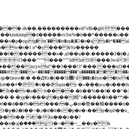
knnkmnp�d�����ev3ѹ%�tl��*�����o��lq�
�p�ԑqog�nt`��r�br�np�(��r�ϗ ju�h*�l�
!3���""""���"""3d3u33���3w43���
�����uu:ywuf"��3���!3"���:���uf3���
w4���df:���w<��8����������"u������,���t�
����� � �yg�v���q�g��j螅"z�����h��**
ko��ҫ�������n�e��������z[j���jy plђ�
�d�lt�c�p�е�-��tp�qs0��u_mu�\׹��z��5�`��u�h����k
5t�� d�?kn���x��?
ݹ_��y� &