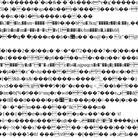
j��n:�l�1�u����x���,��
��ln;��sm<����>��θ�|��bu�3kɰ"����zͫ��b�:��ү
�\m�=��v�=�\c�v[1�t��6�k/hst���bl�,k��k6ἥ
�y� z"�@�l�����ɝ%�bk����^uz��
*�f72��j��7�e�]��s��߅/������䋃��`��d�z��h]���`) �q�
�a�c[�҆���$�p6����w�v��r)��e`���
��y�z�"�"�-z�� c�b4�,ujpuqcx�r�"��q�j:���o��
i��
j4��z"�vhz��� �#��y���n\�r�f
f�[�&lt-�x&\���6[����w���� _����=�
$���c)jܶ(���5�]�"�e���q <_��h�0���
`�<�*�m��-����"ik ���m�
�{��{��σ�o�� ���u�w��^��'� \t!
j��>8���5�h! ���/s9�>�[���� a�;ala