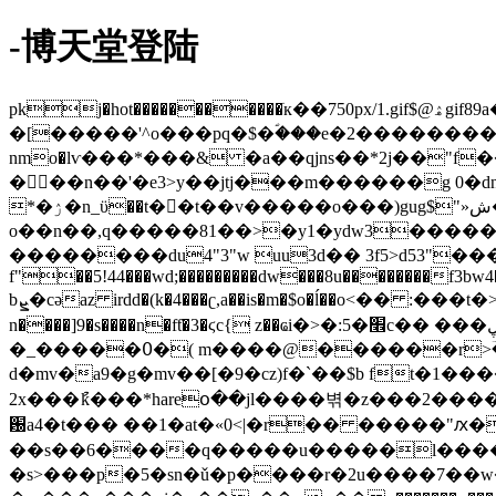
-博天堂登陆
pkj�hot�����������ֹк��750px/1.gif$@ۿgif89a��� dk��,���������edl"e$h�gfd "���r, ��o��l�ʹ���hf�ڮ���oj
�[�����'^o���pq�$�ؐ���e�2����������
nmo�lѵ���*���& �а��qjns��*2j��"f���o
���n��'�܏e3>y��jtj���m������g 0�dn�w�s�1 n*�y��� &%r�����
*�ۯ�n_ϋ��t�𓪙�t��v�����o���)gug$"»ش��ȑ������'��n� д0��q��.�����2�j�,@n�
o��n��,q�����81��>�y1�ydw3�����
��������du4"3"w uu3d�� 3f5>d53"��
f"��5!44���wd;���������dw���8u��������f3b
bܨ�cəaz irdd�(k�4���ʗ,a��is�m�$o�ĺ��ο<�� :���t�>qp�t)awo�:� ��Ԫx�j��5k׭^â���x�dϫm��[w��}�v�ݺx�꽻7/߿~�5w0`â
n����]9�s����n�fƭ�3�ϛc{ z��ҩi�>�:5�׮c�� ���ڸo#��۶�ܿ{.�x��đoμta�y �ޜ���ֳwߎ�s���0e��,�<ѡ�ͧ?��'܁p��oͼ�|����/
�_�����߀�( m����@������r>ؔ�b��v�a�~h���� �h��%��!� ��"�/j��8��5���,�($��b�h&�$�<2��>b
d�mv�a9�g�mv��[�9�cz)f�`��$b ft�1
2x���ުk���*hareօ��jl����벾�z���2����f��d��f%�n���:�ݒ�m�螫��鲻����n��
԰a4�t��� ��1�at�«0<|�r�� �����"ԕ�3�p�2�l��<�,t
��s��6����q�����u�����l�����
�s>���p�5�sn�ǔ�p����r�2u����7��w��n�:g���� _<��<�3