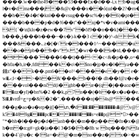
����ٛ.w��the49���53���f;ҝ�d��-i,x b�
l�v�dma���j
�&@c���x��ó(шl��2?�rn��
��h��4�t'�knl���vsug���sc%�y�l6)�pt���(�u&�ݎ�
���� b���p�d�!6��t"��uj�*v�v�ami�
k{`�\n[klo�z�ew��7v"�õf9��n��k]���z����t���ۂ�*��ym�3��͐�
h���ڨ���b���~�x�)-k��3 c�)�)^-drk�2 p#��l�yu�c��0�(fc췐��"i�-
���&���؎z�[�\`e�l���1^~���t�u
��o�pb��b�v"v.ެݨ�wr���la�td,���m���l��i;�cpl�x"`��b{����r��|�]�>-~:c6@�4�f����xm��irpr�{��rf�oa|
�t���`���6��t)��<�c<&�p��,o=�mt6��-*��
�h0a�h,ir�,fdlt��k�o\�$no�jp�o�l�
錢z"��k��.pm6��o!^����e�y� e�
w�ދ;l<�>�h�&'���cb��f� dh��f@z�e��l�v�������r/
���vol���nĉd(i�gbb��æ�(q�j��aoz
�!�αz�yl)�bn%�2 ��k,p7n��(�h��x�a��e." ��
̒$i�,�vrdڃ=أ=p�&�2�",������nj�4s@*����-�b (��b�*uzlcr��dohg�a��<4~d��`�����dn�rlύ�
#��g�ao�a�ҥp�j([�տ,�d��:����f����s�@ v@ �
k5�489g����pc�����8���s=e��p@*>ٌ��
"*�hh�l���p�d�anb��(�m��p��r�fn�x�
h�m�n:g#>gk�ja��l 3�$�lb�8h w bq���j%
k��4`@u�c �!la=�s@�m�no��z�jx�>�