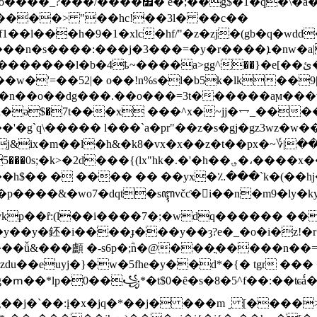
�����> "��hc!��3l� ��c��
f1��l���h�9�1�xlc�hf/"�z�zj�(gb�q�wd
s����:���j�3���=�y�r����ܐ�n͏w�a|hb��tf�.x�8i:�°���5�
w�'=��52|� o��!n%s�l�b5k�lk��9
��.��o���=3t������aϻ���w��]�n߻�x�����k8?�����
���x ���^x�~jj�⥐_����7|��/��s��cލ�-pl)�n
���� l���`a�pr"��z�s�gj�gz3wz�w���j��y�&t
u䥀\'o��j&ix�m��l�h&�k8�vx�x��z�t��px�
�'�h��؈�،����x���ҙ��8�i� b��",�bv�p�!oya�꘎���툎
��h$�� � ���� �� ��yx�؉���`k�(��hj�
����&�wo7�dqt�sꦇvčƈ�i��n�m9�ly�ky�j�
8��8�/hz6ykp��ȓ:(l��i����7�;�wdq������
�9��y��y�鉟�i����ɟ���y��ȝ?e�_�o�i�z!
ؓn�@���ֳ�����n��=�ơ;ڠ:�hj�jz�nڤp��rʤs�;o�u�c"�d
wzdu��euyj�}�w�5fhe�y��d*�{� tgr