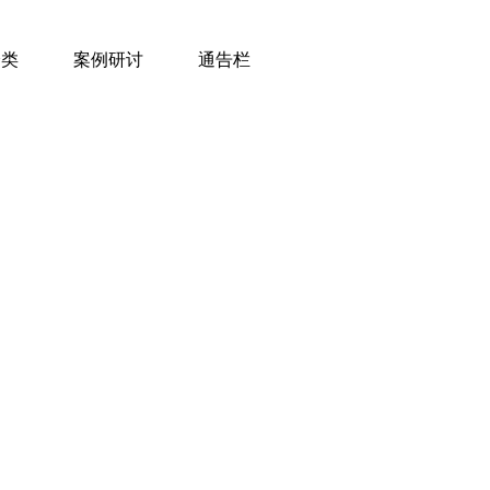
分类
案例研讨
通告栏
养
参展信息
关节补充
公告信息
案例教学
皮肤护理
经销商事宜
研讨会
洗浴香
理
环境护理
肠道调理
体内驱